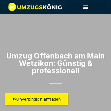
Umzug Offenbach am Main​
Wetzikon: Günstig &
professionell​
Unverbindlich anfragen