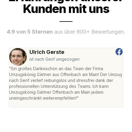
Kunden mit uns
4.9 von 5 Sternen
aus über 800+ Bewertungen.
Ulrich Gerste
ist nach Genf umgezogen
"Ein großes Dankeschön an das Team der Firma
"Di
Umzugskönig Gärtner aus Offenbach am Main! Der Umzug
am 
nach Genf verlief reibungslos und stressfrei dank der
Amst
professionellen Unterstützung des Teams. Ich kann
effi
Umzugskönig Gärtner Offenbach am Main jedem
alle
uneingeschränkt weiterempfehlen!"
für 