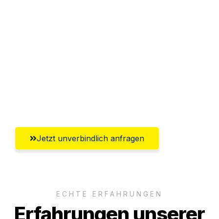
Sparen Sie bis zu 100€ bei Anfrage
Abwicklung innerhalb von 24 Stunden
Versichert bis zu 7.500€
Ggf. komplette Zollabwicklung inklusive
Umfassender Kundensupport aus
Offenbach am Main
Jetzt unverbindlich anfragen
ECHTE ERFAHRUNGEN
Erfahrungen unserer