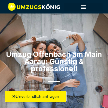
Umzug Offenbach am Main​
Aarau: Günstig &
professionell​
Unverbindlich anfragen