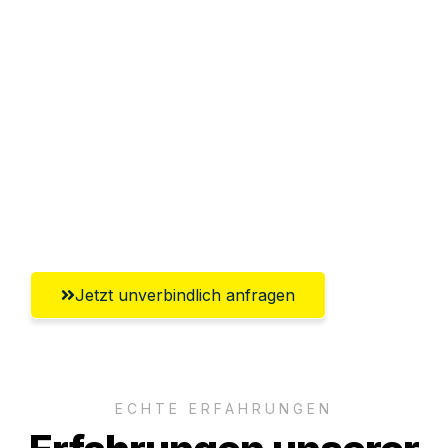
Sparen Sie bis zu 100€ bei Anfrage
Abwicklung innerhalb von 24 Stunden
Versichert bis zu 7.500€
Ggf. komplette Zollabwicklung inklusive
Umfassender Kundensupport aus
Offenbach am Main
Jetzt unverbindlich anfragen
ECHTE ERFAHRUNGEN