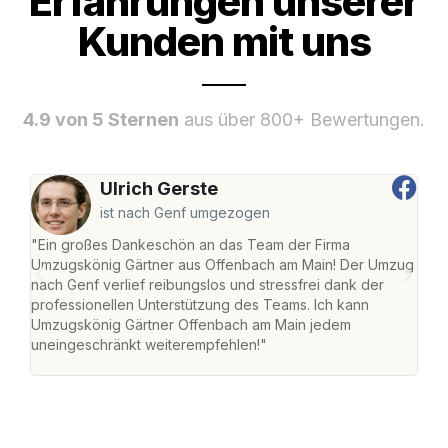
Erfahrungen unserer
Kunden mit uns
4.9 von 5 Sternen
aus über 800+ Bewertungen.
Ulrich Gerste
ist nach Genf umgezogen
"Ein großes Dankeschön an das Team der Firma
"Di
Umzugskönig Gärtner aus Offenbach am Main! Der Umzug
am 
nach Genf verlief reibungslos und stressfrei dank der
Amst
professionellen Unterstützung des Teams. Ich kann
effi
Umzugskönig Gärtner Offenbach am Main jedem
alle
uneingeschränkt weiterempfehlen!"
für 