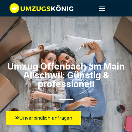
Umzug Offenbach am Main​
Allschwil: Günstig &
professionell​
Unverbindlich anfragen