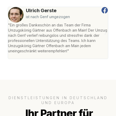
Ulrich Gerste
ist nach Genf umgezogen
"Ein großes Dankeschön an das Team der Firma
"Di
Umzugskönig Gärtner aus Offenbach am Main! Der Umzug
am 
nach Genf verlief reibungslos und stressfrei dank der
Amst
professionellen Unterstützung des Teams. Ich kann
effi
Umzugskönig Gärtner Offenbach am Main jedem
alle
uneingeschränkt weiterempfehlen!"
für 
DIENSTLEISTUNGEN IN DEUTSCHLAND
UND EUROPA
Ihr Partner für