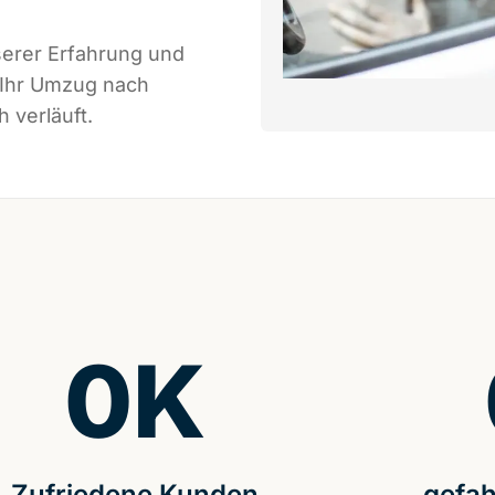
serer Erfahrung und
 Ihr Umzug nach
 verläuft.
0
K
Zufriedene Kunden
gefah