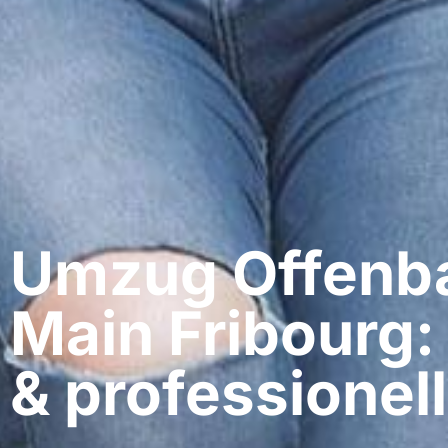
Umzug Offenb
Main​ Fribourg:
& professionell​