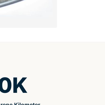
0
K
rene Kilometer