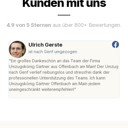
Kunden mit uns
4.9 von 5 Sternen
aus über 800+ Bewertungen.
Ulrich Gerste
ist nach Genf umgezogen
"Ein großes Dankeschön an das Team der Firma
"Di
Umzugskönig Gärtner aus Offenbach am Main! Der Umzug
am 
nach Genf verlief reibungslos und stressfrei dank der
Amst
professionellen Unterstützung des Teams. Ich kann
effi
Umzugskönig Gärtner Offenbach am Main jedem
alle
uneingeschränkt weiterempfehlen!"
für 