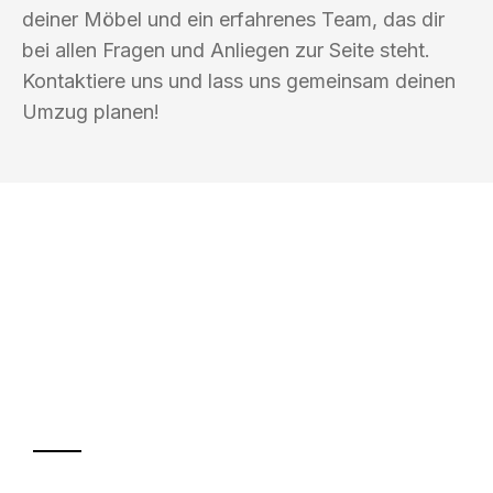
deiner Möbel und ein erfahrenes Team, das dir
bei allen Fragen und Anliegen zur Seite steht.
Kontaktiere uns und lass uns gemeinsam deinen
Umzug planen!
UMZUGSKÖNIG GÄRTNER OFFENBACH
AM MAIN
Ihr Umzug oder
Transport
Sparen Sie bis zu 100€ bei Anfrage