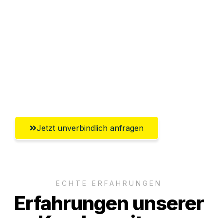
Abwicklung innerhalb von 24 Stunden
Versichert bis zu 7.500€
Ggf. komplette Zollabwicklung inklusive
Umfassender Kundensupport aus
Offenbach am Main
Jetzt unverbindlich anfragen
ECHTE ERFAHRUNGEN
Erfahrungen unserer