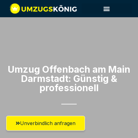
Umzug Offenbach am Main​
Darmstadt: Günstig &
professionell​
Unverbindlich anfragen