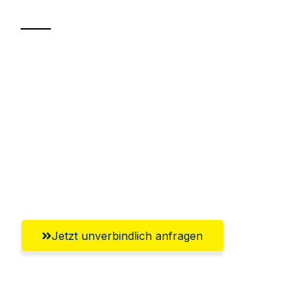
Sparen Sie bis zu 100€ bei Anfrage
Abwicklung innerhalb von 24 Stunden
Versichert bis zu 7.500€
Ggf. komplette Zollabwicklung inklusive
Umfassender Kundensupport aus
Offenbach am Main
Jetzt unverbindlich anfragen