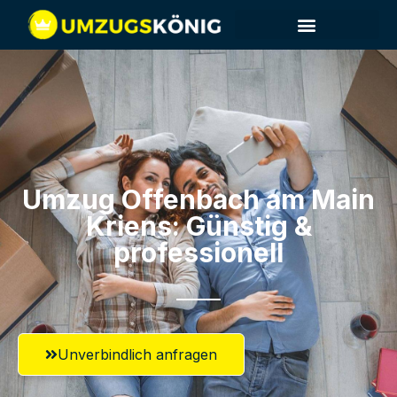
Umzug Offenbach am Main​
Kriens: Günstig &
professionell​
Unverbindlich anfragen