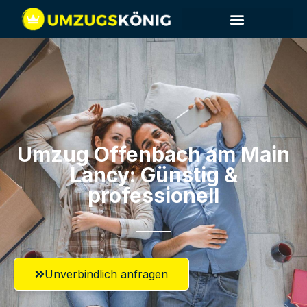
Umzug Offenbach am Main​
Lancy: Günstig &
professionell​
Unverbindlich anfragen