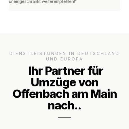
uneingeschränkt weiterempfehlen!"
für 
DIENSTLEISTUNGEN IN DEUTSCHLAND
UND EUROPA
Ihr Partner für
Umzüge von
Offenbach am Main
nach..