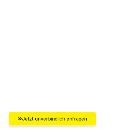
Ihr Umzug oder
Transport
Sparen Sie bis zu 100€ bei Anfrage
Abwicklung innerhalb von 24 Stunden
Versichert bis zu 7.500€
Ggf. komplette Zollabwicklung inklusive
Umfassender Kundensupport aus
Offenbach am Main
Jetzt unverbindlich anfragen