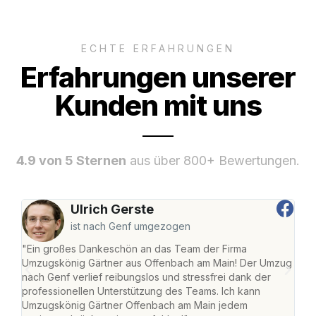
ECHTE ERFAHRUNGEN
Erfahrungen unserer
Kunden mit uns
4.9 von 5 Sternen
aus über 800+ Bewertungen.
Ulrich Gerste
ist nach Genf umgezogen
"Ein großes Dankeschön an das Team der Firma
"Di
Umzugskönig Gärtner aus Offenbach am Main! Der Umzug
am 
nach Genf verlief reibungslos und stressfrei dank der
Amst
professionellen Unterstützung des Teams. Ich kann
effi
Umzugskönig Gärtner Offenbach am Main jedem
alle