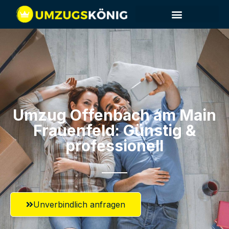
Umzug Offenbach am Main​
Frauenfeld: Günstig &
professionell​
Unverbindlich anfragen