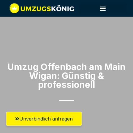
Umzug Offenbach am Main​
Wigan: Günstig &
professionell​
Unverbindlich anfragen