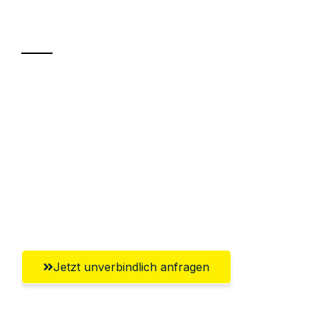
Transport
Sparen Sie bis zu 100€ bei Anfrage
Abwicklung innerhalb von 24 Stunden
Versichert bis zu 7.500€
Ggf. komplette Zollabwicklung inklusive
Umfassender Kundensupport aus
Offenbach am Main
Jetzt unverbindlich anfragen