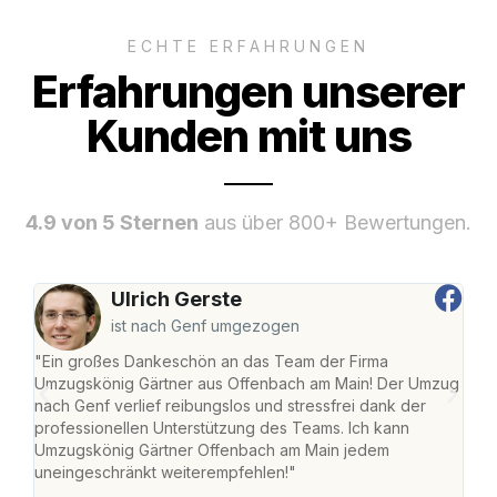
ECHTE ERFAHRUNGEN
Erfahrungen unserer
Kunden mit uns
4.9 von 5 Sternen
aus über 800+ Bewertungen.
Ulrich Gerste
ist nach Genf umgezogen
"Ein großes Dankeschön an das Team der Firma
"Di
Umzugskönig Gärtner aus Offenbach am Main! Der Umzug
am 
nach Genf verlief reibungslos und stressfrei dank der
Amst
professionellen Unterstützung des Teams. Ich kann
effi
Umzugskönig Gärtner Offenbach am Main jedem
alle
uneingeschränkt weiterempfehlen!"
für 