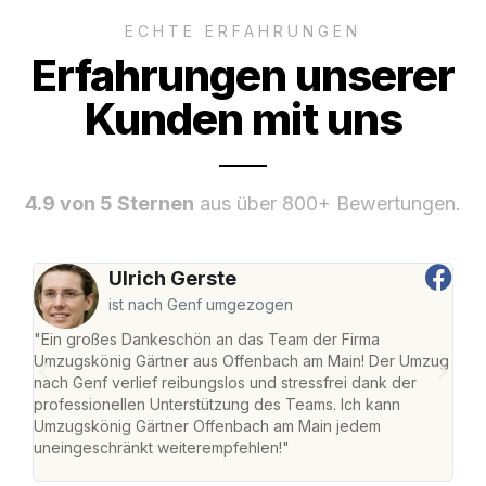
ECHTE ERFAHRUNGEN
Erfahrungen unserer
Kunden mit uns
4.9 von 5 Sternen
aus über 800+ Bewertungen.
Ulrich Gerste
ist nach Genf umgezogen
"Ein großes Dankeschön an das Team der Firma
"Di
Umzugskönig Gärtner aus Offenbach am Main! Der Umzug
am 
nach Genf verlief reibungslos und stressfrei dank der
Amst
professionellen Unterstützung des Teams. Ich kann
effi
Umzugskönig Gärtner Offenbach am Main jedem
alle
uneingeschränkt weiterempfehlen!"
für 