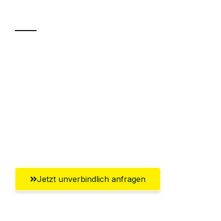
Transport
Sparen Sie bis zu 100€ bei Anfrage
Abwicklung innerhalb von 24 Stunden
Versichert bis zu 7.500€
Ggf. komplette Zollabwicklung inklusive
Umfassender Kundensupport aus
Offenbach am Main
Jetzt unverbindlich anfragen