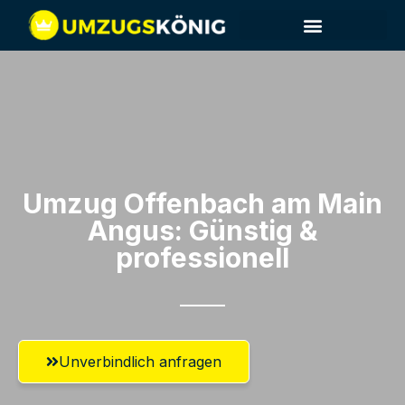
Umzug Offenbach am Main​
Angus: Günstig &
professionell​
Unverbindlich anfragen