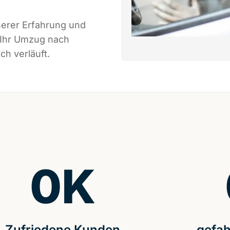
serer Erfahrung und
 Ihr Umzug nach
ch verläuft.
0
K
Zufriedene Kunden
gefah