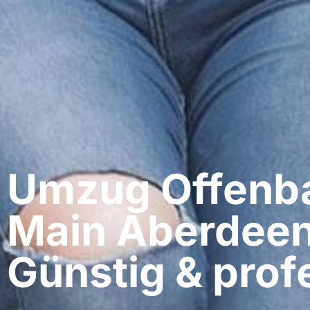
Umzug Offenb
Main​ Aberdeen
Günstig & profe