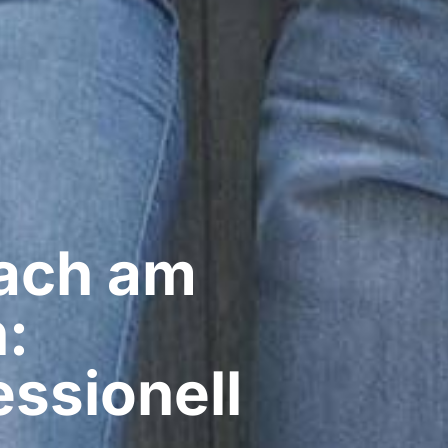
ach am
:
ssionell​