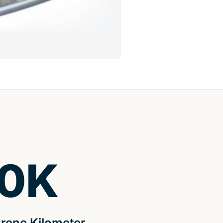
0
K
rene Kilometer