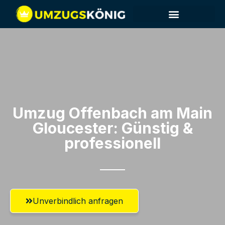
Umzug Offenbach am Main​
Gloucester: Günstig &
professionell​
Unverbindlich anfragen