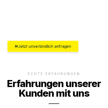
Versichert bis zu 7.500€
Ggf. komplette Zollabwicklung inklusive
Umfassender Kundensupport aus
Offenbach am Main
Jetzt unverbindlich anfragen
ECHTE ERFAHRUNGEN
Erfahrungen unserer
Kunden mit uns