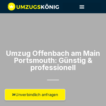
Umzug Offenbach am Main​
Portsmouth: Günstig &
professionell​
Unverbindlich anfragen