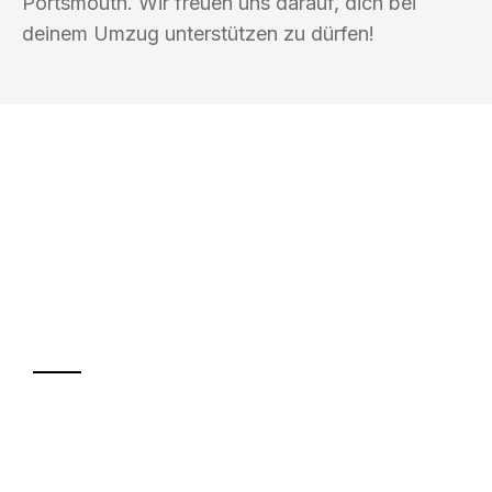
Portsmouth. Wir freuen uns darauf, dich bei
deinem Umzug unterstützen zu dürfen!
UMZUGSKÖNIG GÄRTNER OFFENBACH
AM MAIN
Ihr Umzug oder
Transport
Sparen Sie bis zu 100€ bei Anfrage
Abwicklung innerhalb von 24 Stunden