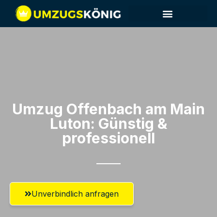
Umzug Offenbach am Main​
Luton: Günstig &
professionell​
Unverbindlich anfragen