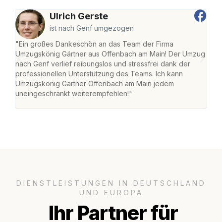
Ulrich Gerste
ist nach Genf umgezogen
"Ein großes Dankeschön an das Team der Firma
"Di
Umzugskönig Gärtner aus Offenbach am Main! Der Umzug
am 
nach Genf verlief reibungslos und stressfrei dank der
Amst
professionellen Unterstützung des Teams. Ich kann
effi
Umzugskönig Gärtner Offenbach am Main jedem
alle
uneingeschränkt weiterempfehlen!"
für 
DIENSTLEISTUNGEN IN DEUTSCHLAND
UND EUROPA
Ihr Partner für