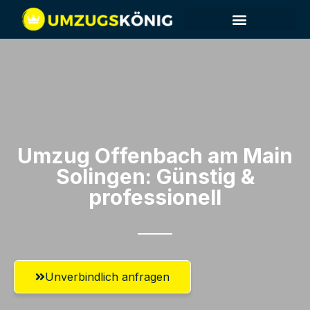
Umzug Offenbach am Main​
Solingen: Günstig &
professionell​
Unverbindlich anfragen