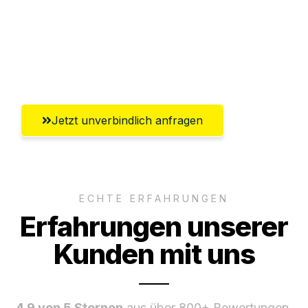
Ggf. komplette Zollabwicklung inklusive
Umfassender Kundensupport aus
Offenbach am Main
Jetzt unverbindlich anfragen
ECHTE ERFAHRUNGEN
Erfahrungen unserer
Kunden mit uns
4.9 von 5 Sternen
aus über 800+ Bewertungen.