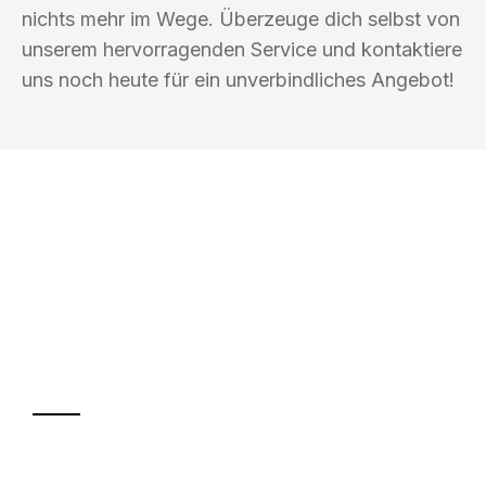
nichts mehr im Wege. Überzeuge dich selbst von
unserem hervorragenden Service und kontaktiere
uns noch heute für ein unverbindliches Angebot!
UMZUGSKÖNIG GÄRTNER OFFENBACH
AM MAIN
Ihr Umzug oder
Transport
Sparen Sie bis zu 100€ bei Anfrage