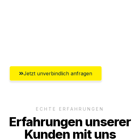
Abwicklung innerhalb von 24 Stunden
Versichert bis zu 7.500€
Ggf. komplette Zollabwicklung inklusive
Umfassender Kundensupport aus
Offenbach am Main
Jetzt unverbindlich anfragen
ECHTE ERFAHRUNGEN
Erfahrungen unserer
Kunden mit uns