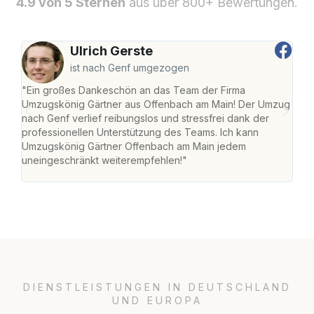
4.9 von 5 Sternen
aus über 800+ Bewertungen.
Ulrich Gerste
ist nach Genf umgezogen
"Ein großes Dankeschön an das Team der Firma
"Di
Umzugskönig Gärtner aus Offenbach am Main! Der Umzug
am 
nach Genf verlief reibungslos und stressfrei dank der
Amst
professionellen Unterstützung des Teams. Ich kann
effi
Umzugskönig Gärtner Offenbach am Main jedem
alle
uneingeschränkt weiterempfehlen!"
für 
DIENSTLEISTUNGEN IN DEUTSCHLAND
UND EUROPA