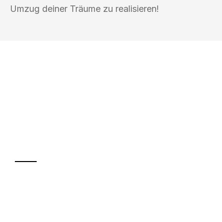
Umzug deiner Träume zu realisieren!
UMZUGSKÖNIG GÄRTNER OFFENBACH
AM MAIN
Ihr Umzug oder
Transport
Sparen Sie bis zu 100€ bei Anfrage
Abwicklung innerhalb von 24 Stunden
Versichert bis zu 7.500€