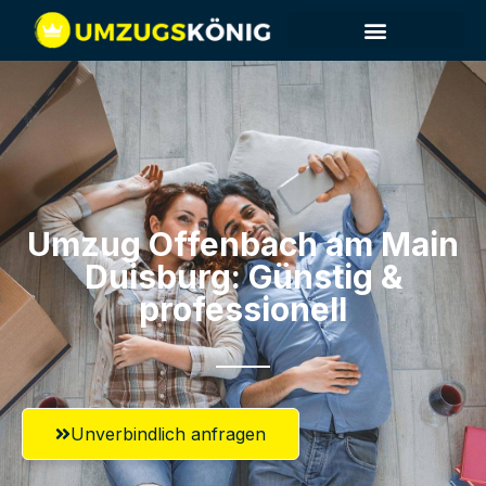
Umzug Offenbach am Main​
Duisburg: Günstig &
professionell​
Unverbindlich anfragen