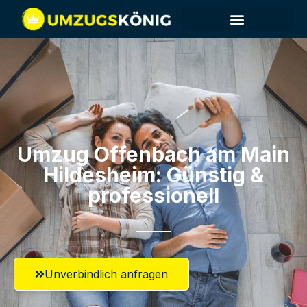
Umzug Offenbach am Main​
Hildesheim: Günstig &
professionell​
Unverbindlich anfragen