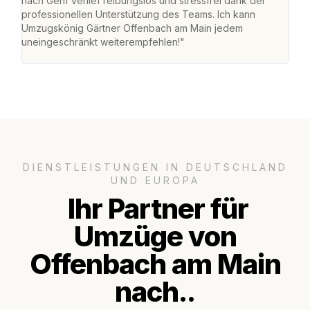
nach Genf verlief reibungslos und stressfrei dank der
Amst
professionellen Unterstützung des Teams. Ich kann
effi
Umzugskönig Gärtner Offenbach am Main jedem
alle
uneingeschränkt weiterempfehlen!"
für 
DIENSTLEISTUNGEN IN DEUTSCHLAND
UND EUROPA
Ihr Partner für
Umzüge von
Offenbach am Main
nach..