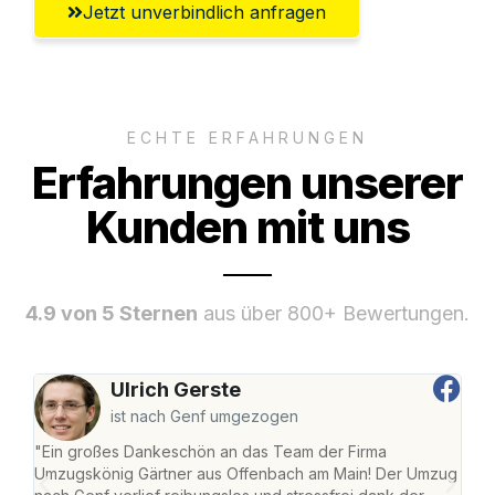
Jetzt unverbindlich anfragen
ECHTE ERFAHRUNGEN
Erfahrungen unserer
Kunden mit uns
4.9 von 5 Sternen
aus über 800+ Bewertungen.
Ulrich Gerste
ist nach Genf umgezogen
"Ein großes Dankeschön an das Team der Firma
"Di
Umzugskönig Gärtner aus Offenbach am Main! Der Umzug
am 