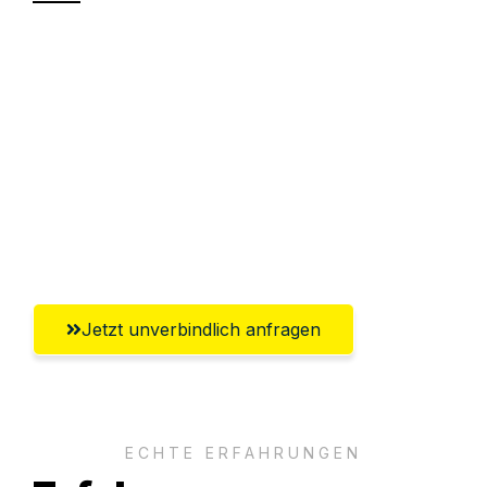
Sparen Sie bis zu 100€ bei Anfrage
Abwicklung innerhalb von 24 Stunden
Versichert bis zu 7.500€
Ggf. komplette Zollabwicklung inklusive
Umfassender Kundensupport aus
Offenbach am Main
Jetzt unverbindlich anfragen
ECHTE ERFAHRUNGEN