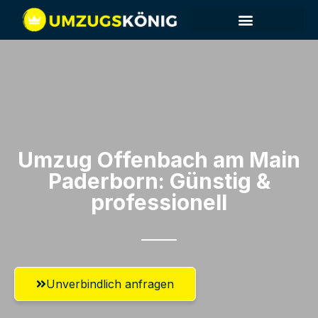
Umzug Offenbach am Main​
Paderborn: Günstig &
professionell​
Unverbindlich anfragen