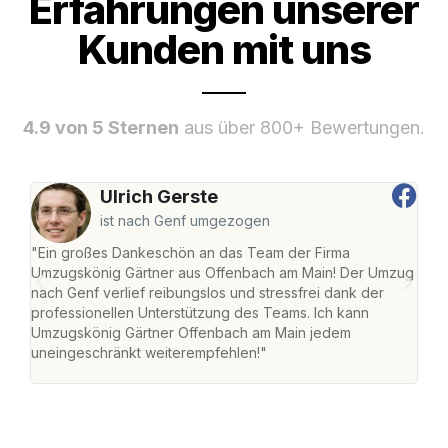
Erfahrungen unserer
Kunden mit uns
4.9 von 5 Sternen
aus über 800+ Bewertungen.
Ulrich Gerste
ist nach Genf umgezogen
"Ein großes Dankeschön an das Team der Firma
"Di
Umzugskönig Gärtner aus Offenbach am Main! Der Umzug
am 
nach Genf verlief reibungslos und stressfrei dank der
Amst
professionellen Unterstützung des Teams. Ich kann
effi
Umzugskönig Gärtner Offenbach am Main jedem
alle
uneingeschränkt weiterempfehlen!"
für 