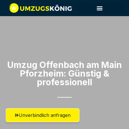
Umzug Offenbach am Main​
Pforzheim: Günstig &
professionell​
Unverbindlich anfragen