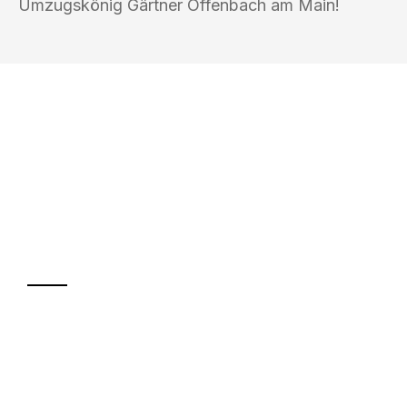
Umzugskönig Gärtner Offenbach am Main!
UMZUGSKÖNIG GÄRTNER OFFENBACH
AM MAIN
Ihr Umzug oder
Transport
Sparen Sie bis zu 100€ bei Anfrage
Abwicklung innerhalb von 24 Stunden
Versichert bis zu 7.500€