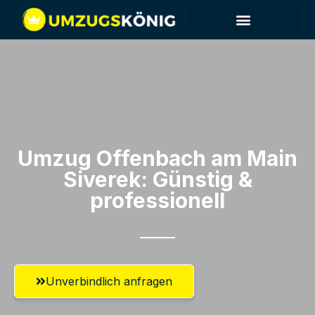
Umzug Offenbach am Main​
Siverek: Günstig &
professionell​
Unverbindlich anfragen