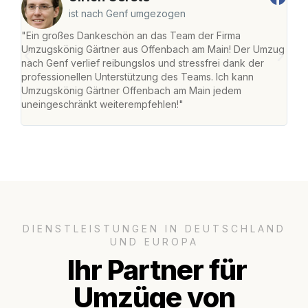
ist nach Genf umgezogen
"Ein großes Dankeschön an das Team der Firma
"Di
Umzugskönig Gärtner aus Offenbach am Main! Der Umzug
am 
nach Genf verlief reibungslos und stressfrei dank der
Amst
professionellen Unterstützung des Teams. Ich kann
effi
Umzugskönig Gärtner Offenbach am Main jedem
alle
uneingeschränkt weiterempfehlen!"
für 
DIENSTLEISTUNGEN IN DEUTSCHLAND
UND EUROPA
Ihr Partner für
Umzüge von