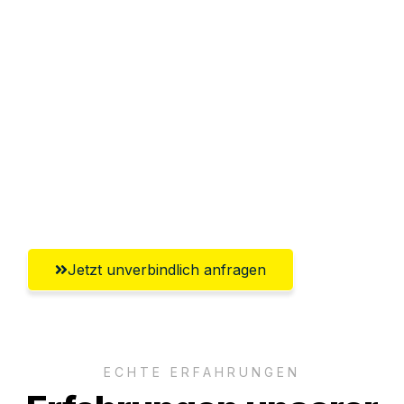
Sparen Sie bis zu 100€ bei Anfrage
Abwicklung innerhalb von 24 Stunden
Versichert bis zu 7.500€
Ggf. komplette Zollabwicklung inklusive
Umfassender Kundensupport aus
Offenbach am Main
Jetzt unverbindlich anfragen
ECHTE ERFAHRUNGEN