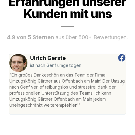
Erfahrungen unserer
Kunden mit uns
4.9 von 5 Sternen
aus über 800+ Bewertungen.
Ulrich Gerste
ist nach Genf umgezogen
"Ein großes Dankeschön an das Team der Firma
"Di
Umzugskönig Gärtner aus Offenbach am Main! Der Umzug
am 
nach Genf verlief reibungslos und stressfrei dank der
Amst
professionellen Unterstützung des Teams. Ich kann
effi
Umzugskönig Gärtner Offenbach am Main jedem
alle
uneingeschränkt weiterempfehlen!"
für 