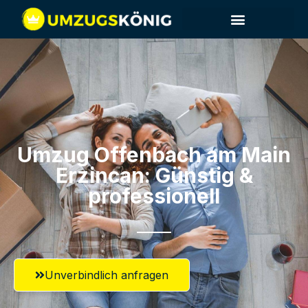
Umzug Offenbach am Main​
Erzincan: Günstig &
professionell​
Unverbindlich anfragen