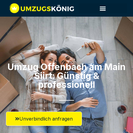
Umzug Offenbach am Main​
Siirt: Günstig &
professionell​
Unverbindlich anfragen