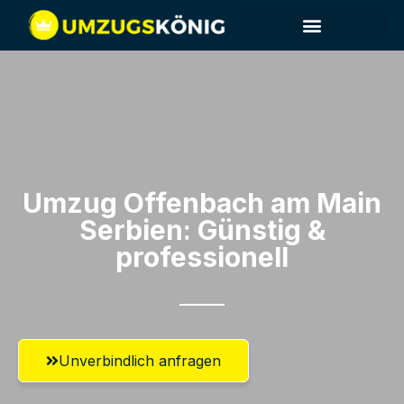
Umzug Offenbach am Main​
Serbien: Günstig &
professionell​
Unverbindlich anfragen