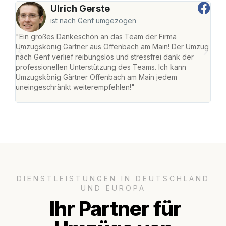
Ulrich Gerste
ist nach Genf umgezogen
"Ein großes Dankeschön an das Team der Firma
"Di
Umzugskönig Gärtner aus Offenbach am Main! Der Umzug
am 
nach Genf verlief reibungslos und stressfrei dank der
Amst
professionellen Unterstützung des Teams. Ich kann
effi
Umzugskönig Gärtner Offenbach am Main jedem
alle
uneingeschränkt weiterempfehlen!"
für 
DIENSTLEISTUNGEN IN DEUTSCHLAND
UND EUROPA
Ihr Partner für