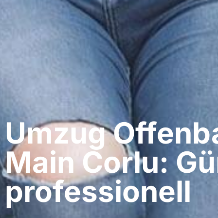
Umzug Offenb
Main​ Corlu: Gü
professionell​