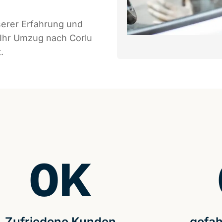
serer Erfahrung und
 Ihr Umzug nach Corlu
.
0
K
Zufriedene Kunden
gefah