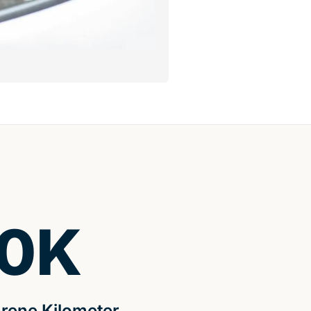
0
K
rene Kilometer