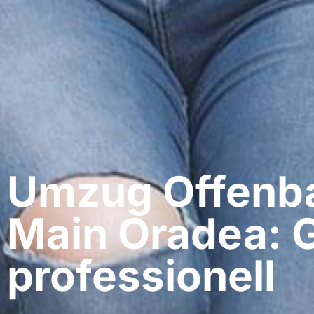
Umzug Offenb
Main​ Oradea: 
professionell​