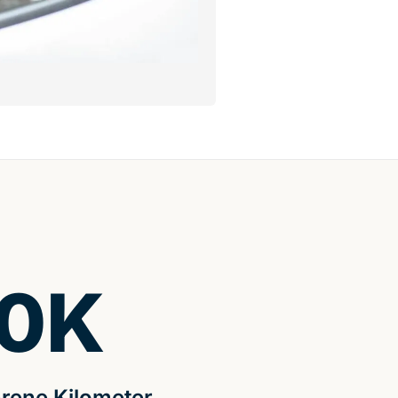
0
K
rene Kilometer