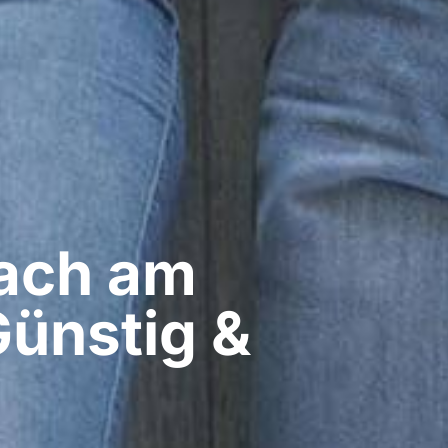
ach am
Günstig &