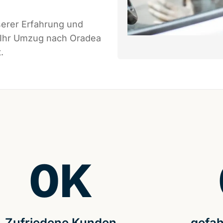
serer Erfahrung und
s Ihr Umzug nach Oradea
.
0
K
Zufriedene Kunden
gefah