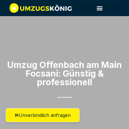
Umzug Offenbach am Main​
Focsani: Günstig &
professionell​
Unverbindlich anfragen