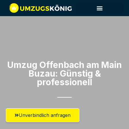
Umzug Offenbach am Main​
Buzau: Günstig &
professionell​
Unverbindlich anfragen