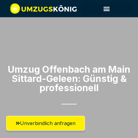
Umzug Offenbach am Main​
Sittard-Geleen: Günstig &
professionell​
Unverbindlich anfragen