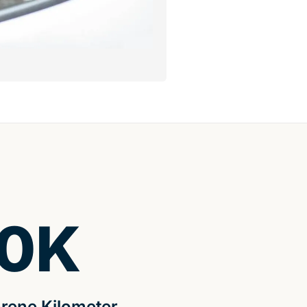
0
K
rene Kilometer