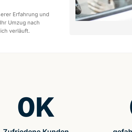
serer Erfahrung und
 Ihr Umzug nach
ch verläuft.
0
K
Zufriedene Kunden
gefah