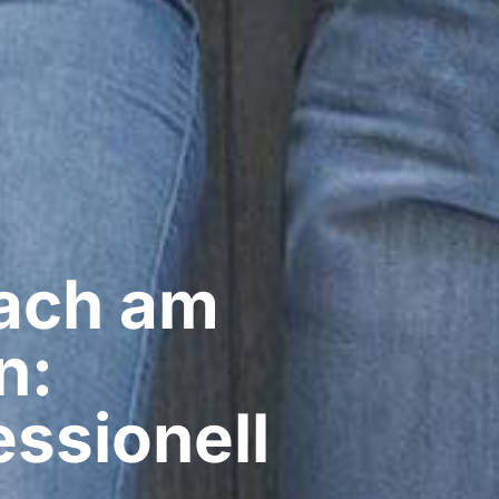
ach am
n:
ssionell​