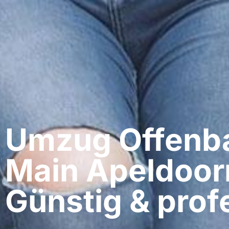
Umzug Offenb
Main​ Apeldoor
Günstig & profe