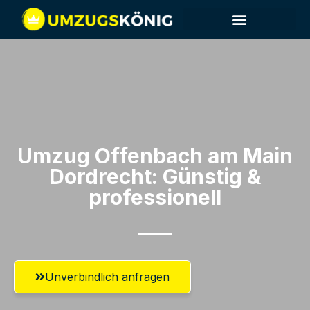
Umzug Offenbach am Main​
Dordrecht: Günstig &
professionell​
Unverbindlich anfragen