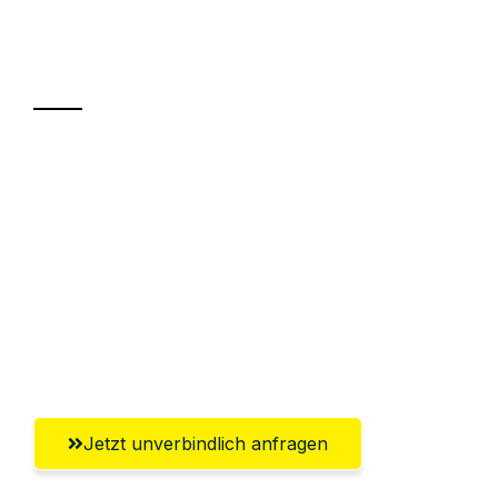
Ihr Umzug oder
Transport
Sparen Sie bis zu 100€ bei Anfrage
Abwicklung innerhalb von 24 Stunden
Versichert bis zu 7.500€
Ggf. komplette Zollabwicklung inklusive
Umfassender Kundensupport aus
Offenbach am Main
Jetzt unverbindlich anfragen