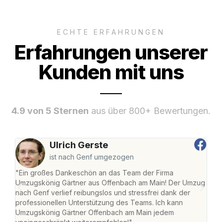
ECHTE ERFAHRUNGEN
Erfahrungen unserer
Kunden mit uns
4.9 von 5 Sternen
aus über 800+ Bewertungen.
Ulrich Gerste
ist nach Genf umgezogen
"Ein großes Dankeschön an das Team der Firma
"Di
Umzugskönig Gärtner aus Offenbach am Main! Der Umzug
am 
nach Genf verlief reibungslos und stressfrei dank der
Amst
professionellen Unterstützung des Teams. Ich kann
effi
Umzugskönig Gärtner Offenbach am Main jedem
alle