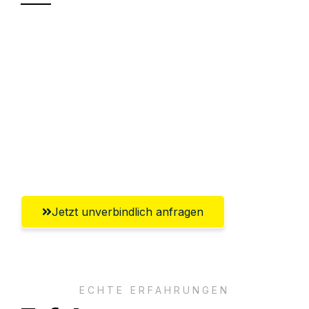
Sparen Sie bis zu 100€ bei Anfrage
Abwicklung innerhalb von 24 Stunden
Versichert bis zu 7.500€
Ggf. komplette Zollabwicklung inklusive
Umfassender Kundensupport aus
Offenbach am Main
Jetzt unverbindlich anfragen
ECHTE ERFAHRUNGEN