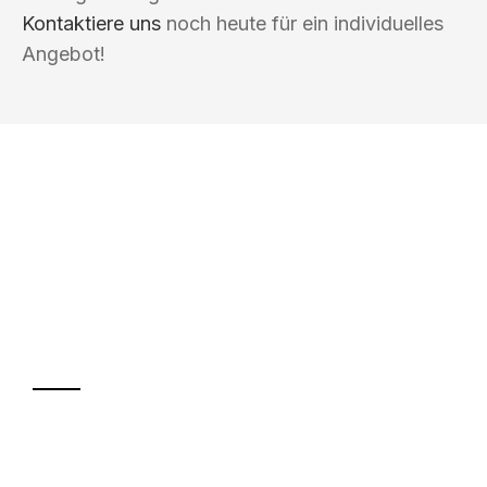
Kontaktiere uns
noch heute für ein individuelles
Angebot!
UMZUGSKÖNIG GÄRTNER OFFENBACH
AM MAIN
Ihr Umzug oder
Transport
Sparen Sie bis zu 100€ bei Anfrage
Abwicklung innerhalb von 24 Stunden