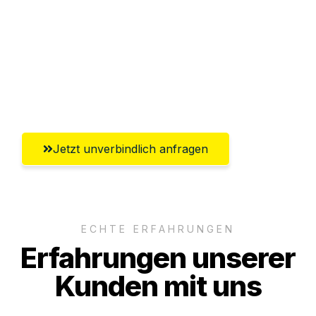
Versichert bis zu 7.500€
Ggf. komplette Zollabwicklung inklusive
Umfassender Kundensupport aus
Offenbach am Main
Jetzt unverbindlich anfragen
ECHTE ERFAHRUNGEN
Erfahrungen unserer
Kunden mit uns