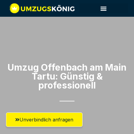
Umzug Offenbach am Main​
Tartu: Günstig &
professionell​
Unverbindlich anfragen