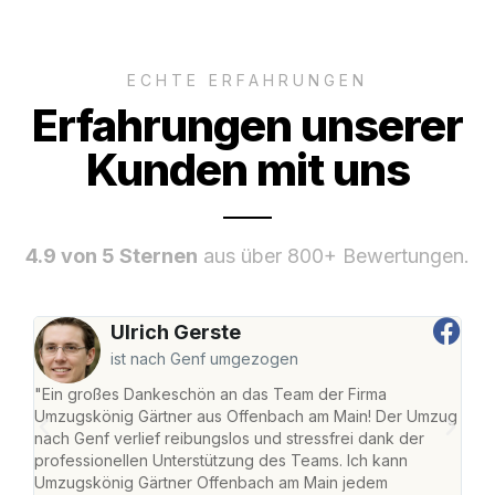
ECHTE ERFAHRUNGEN
Erfahrungen unserer
Kunden mit uns
4.9 von 5 Sternen
aus über 800+ Bewertungen.
Ulrich Gerste
ist nach Genf umgezogen
"Ein großes Dankeschön an das Team der Firma
"Di
Umzugskönig Gärtner aus Offenbach am Main! Der Umzug
am 
nach Genf verlief reibungslos und stressfrei dank der
Amst
professionellen Unterstützung des Teams. Ich kann
effi
Umzugskönig Gärtner Offenbach am Main jedem
alle