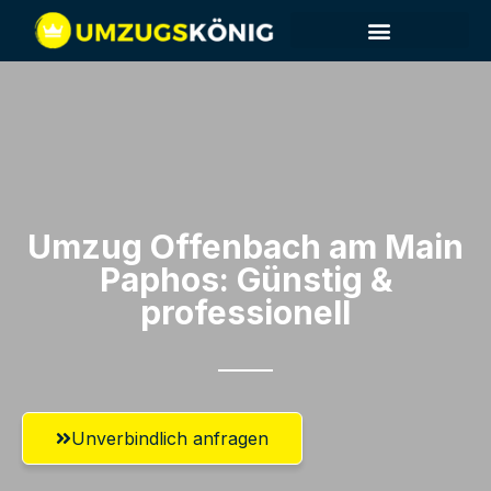
Umzug Offenbach am Main​
Paphos: Günstig &
professionell​
Unverbindlich anfragen