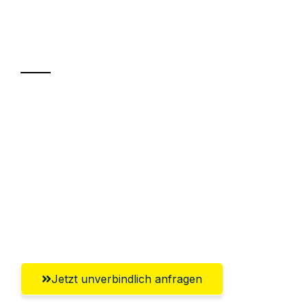
Ihr Umzug oder
Transport
Sparen Sie bis zu 100€ bei Anfrage
Abwicklung innerhalb von 24 Stunden
Versichert bis zu 7.500€
Ggf. komplette Zollabwicklung inklusive
Umfassender Kundensupport aus
Offenbach am Main
Jetzt unverbindlich anfragen