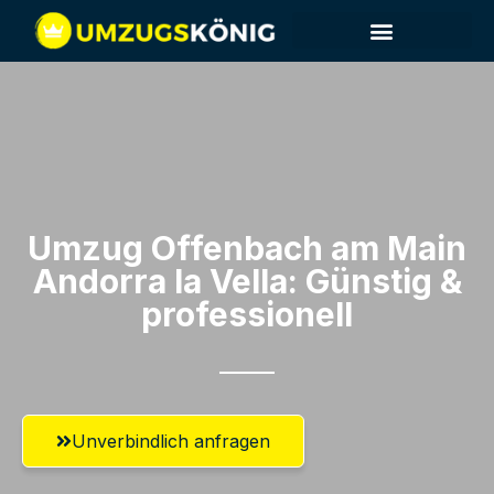
Umzug Offenbach am Main​
Andorra la Vella: Günstig &
professionell​
Unverbindlich anfragen