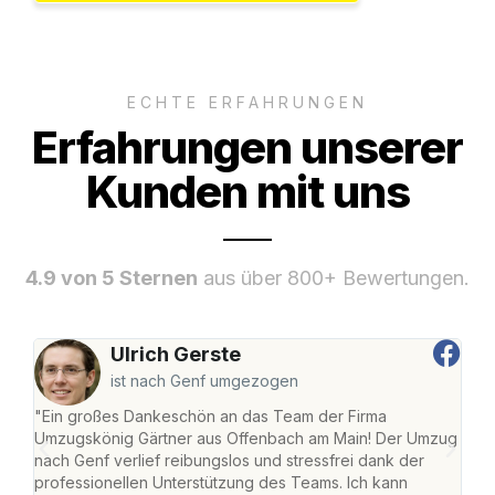
ECHTE ERFAHRUNGEN
Erfahrungen unserer
Kunden mit uns
4.9 von 5 Sternen
aus über 800+ Bewertungen.
Ulrich Gerste
ist nach Genf umgezogen
"Ein großes Dankeschön an das Team der Firma
"Di
Umzugskönig Gärtner aus Offenbach am Main! Der Umzug
am 
nach Genf verlief reibungslos und stressfrei dank der
Amst
professionellen Unterstützung des Teams. Ich kann
effi