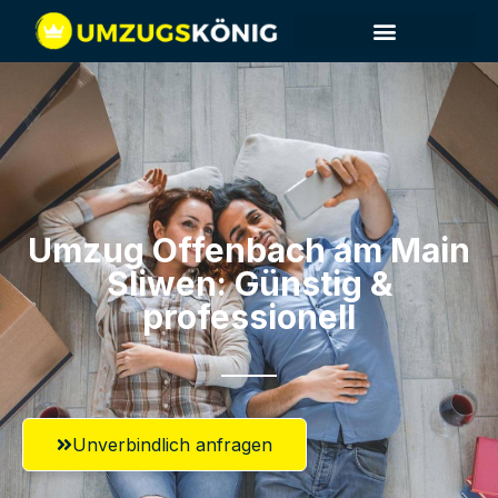
Umzug Offenbach am Main​
Sliwen: Günstig &
professionell​
Unverbindlich anfragen