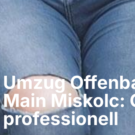
Umzug Offenb
Main​ Miskolc:
professionell​