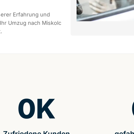
serer Erfahrung und
 Ihr Umzug nach Miskolc
.
0
K
Zufriedene Kunden
gefah