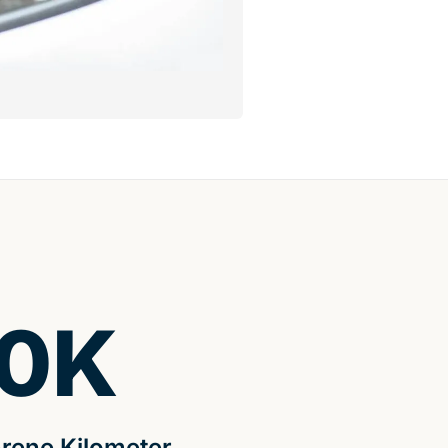
0
K
rene Kilometer