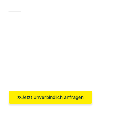
Sparen Sie bis zu 100€ bei Anfrage
Abwicklung innerhalb von 24 Stunden
Versichert bis zu 7.500€
Ggf. komplette Zollabwicklung inklusive
Umfassender Kundensupport aus
Offenbach am Main
Jetzt unverbindlich anfragen