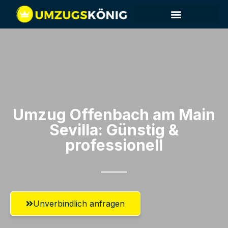
Umzug Offenbach am Main​
Sevilla: Günstig &
professionell​
Unverbindlich anfragen