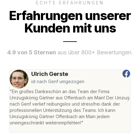
ECHTE ERFAHRUNGEN
Erfahrungen unserer
Kunden mit uns
4.9 von 5 Sternen
aus über 800+ Bewertungen.
Ulrich Gerste
ist nach Genf umgezogen
"Ein großes Dankeschön an das Team der Firma
"Di
Umzugskönig Gärtner aus Offenbach am Main! Der Umzug
am 
nach Genf verlief reibungslos und stressfrei dank der
Amst
professionellen Unterstützung des Teams. Ich kann
effi
Umzugskönig Gärtner Offenbach am Main jedem
alle
uneingeschränkt weiterempfehlen!"
für 