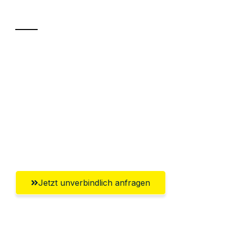
Transport
Sparen Sie bis zu 100€ bei Anfrage
Abwicklung innerhalb von 24 Stunden
Versichert bis zu 7.500€
Ggf. komplette Zollabwicklung inklusive
Umfassender Kundensupport aus
Offenbach am Main
Jetzt unverbindlich anfragen