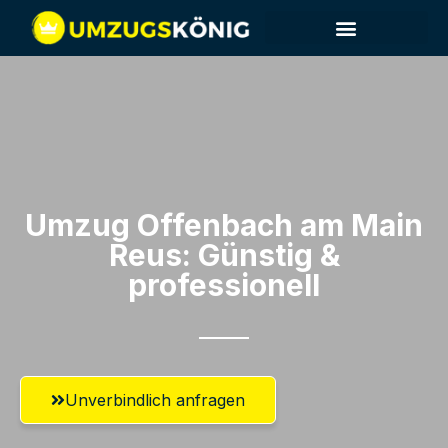
Umzug Offenbach am Main​
Reus: Günstig &
professionell​
Unverbindlich anfragen