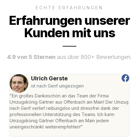
ECHTE ERFAHRUNGEN
Erfahrungen unserer
Kunden mit uns
4.9 von 5 Sternen
aus über 800+ Bewertungen.
Ulrich Gerste
ist nach Genf umgezogen
"Ein großes Dankeschön an das Team der Firma
"Di
Umzugskönig Gärtner aus Offenbach am Main! Der Umzug
am 
nach Genf verlief reibungslos und stressfrei dank der
Amst
professionellen Unterstützung des Teams. Ich kann
effi
Umzugskönig Gärtner Offenbach am Main jedem
alle
uneingeschränkt weiterempfehlen!"
für 