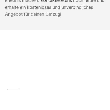
Erlebnis machen.
Kontaktiere uns
noch heute und
erhalte ein kostenloses und unverbindliches
Angebot für deinen Umzug!
UMZUGSKÖNIG GÄRTNER OFFENBACH
AM MAIN
Ihr Umzug oder
Transport
Sparen Sie bis zu 100€ bei Anfrage
Abwicklung innerhalb von 24 Stunden