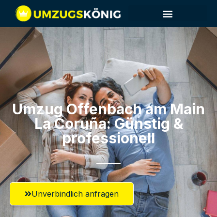
Umzug Offenbach am Main​
La Coruña: Günstig &
professionell​
Unverbindlich anfragen