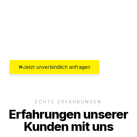
Versichert bis zu 7.500€
Ggf. komplette Zollabwicklung inklusive
Umfassender Kundensupport aus
Offenbach am Main
Jetzt unverbindlich anfragen
ECHTE ERFAHRUNGEN
Erfahrungen unserer
Kunden mit uns