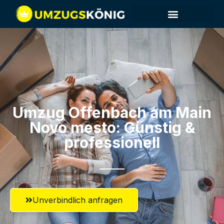
Umzug Offenbach am Main​
Novo mesto: Günstig &
professionell​
Unverbindlich anfragen