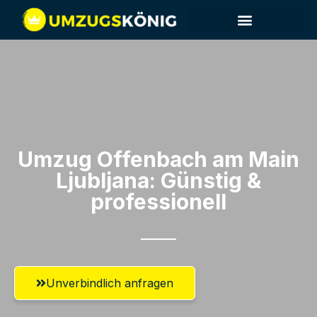
Umzug Offenbach am Main​
Ljubljana: Günstig &
professionell​
Unverbindlich anfragen