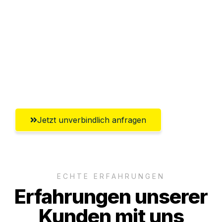
Abwicklung innerhalb von 24 Stunden
Versichert bis zu 7.500€
Ggf. komplette Zollabwicklung inklusive
Umfassender Kundensupport aus
Offenbach am Main
Jetzt unverbindlich anfragen
ECHTE ERFAHRUNGEN
Erfahrungen unserer
Kunden mit uns