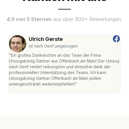
4.9 von 5 Sternen
aus über 800+ Bewertungen.
Ulrich Gerste
ist nach Genf umgezogen
"Ein großes Dankeschön an das Team der Firma
"Di
Umzugskönig Gärtner aus Offenbach am Main! Der Umzug
am 
nach Genf verlief reibungslos und stressfrei dank der
Amst
professionellen Unterstützung des Teams. Ich kann
effi
Umzugskönig Gärtner Offenbach am Main jedem
alle
uneingeschränkt weiterempfehlen!"
für 