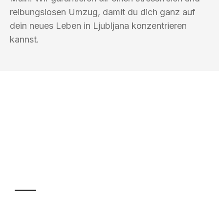
reibungslosen Umzug, damit du dich ganz auf
dein neues Leben in Ljubljana konzentrieren
kannst.
UMZUGSKÖNIG GÄRTNER OFFENBACH
AM MAIN
Ihr Umzug oder
Transport
Sparen Sie bis zu 100€ bei Anfrage