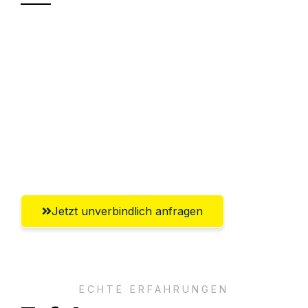
Sparen Sie bis zu 100€ bei Anfrage
Abwicklung innerhalb von 24 Stunden
Versichert bis zu 7.500€
Ggf. komplette Zollabwicklung inklusive
Umfassender Kundensupport aus
Offenbach am Main
Jetzt unverbindlich anfragen
ECHTE ERFAHRUNGEN