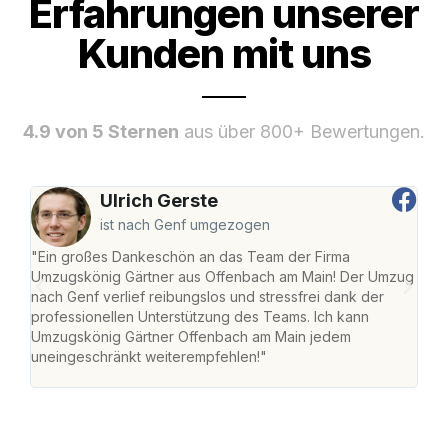
Erfahrungen unserer
Kunden mit uns
4.9 von 5 Sternen
aus über 800+ Bewertungen.
Ulrich Gerste
ist nach Genf umgezogen
"Ein großes Dankeschön an das Team der Firma
"Di
Umzugskönig Gärtner aus Offenbach am Main! Der Umzug
am 
nach Genf verlief reibungslos und stressfrei dank der
Amst
professionellen Unterstützung des Teams. Ich kann
effi
Umzugskönig Gärtner Offenbach am Main jedem
alle
uneingeschränkt weiterempfehlen!"
für 