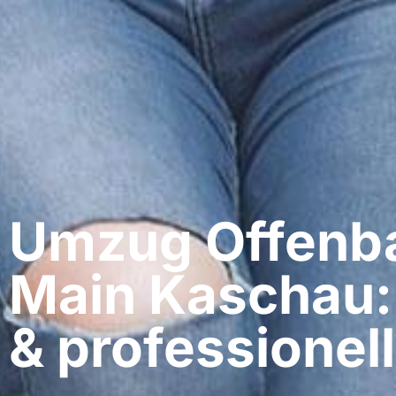
Umzug Offenb
Main​ Kaschau:
& professionell​