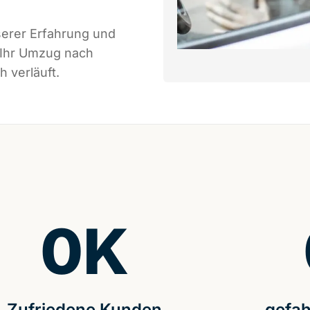
serer Erfahrung und
 Ihr Umzug nach
 verläuft.
0
K
Zufriedene Kunden
gefah