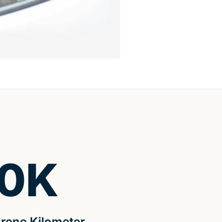
0
K
rene Kilometer