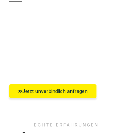
Sparen Sie bis zu 100€ bei Anfrage
Abwicklung innerhalb von 24 Stunden
Versichert bis zu 7.500€
Ggf. komplette Zollabwicklung inklusive
Umfassender Kundensupport aus
Offenbach am Main
Jetzt unverbindlich anfragen
ECHTE ERFAHRUNGEN