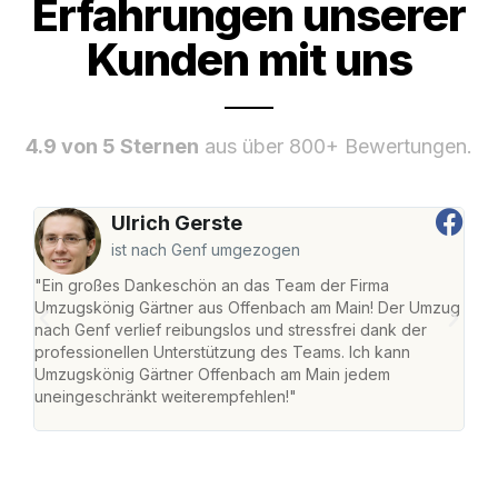
Erfahrungen unserer
Kunden mit uns
4.9 von 5 Sternen
aus über 800+ Bewertungen.
Ulrich Gerste
ist nach Genf umgezogen
"Ein großes Dankeschön an das Team der Firma
"Di
Umzugskönig Gärtner aus Offenbach am Main! Der Umzug
am 
nach Genf verlief reibungslos und stressfrei dank der
Amst
professionellen Unterstützung des Teams. Ich kann
effi
Umzugskönig Gärtner Offenbach am Main jedem
alle
uneingeschränkt weiterempfehlen!"
für 