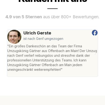
4.9 von 5 Sternen
aus über 800+ Bewertungen.
Ulrich Gerste
ist nach Genf umgezogen
"Ein großes Dankeschön an das Team der Firma
"Di
Umzugskönig Gärtner aus Offenbach am Main! Der Umzug
am 
nach Genf verlief reibungslos und stressfrei dank der
Amst
professionellen Unterstützung des Teams. Ich kann
effi
Umzugskönig Gärtner Offenbach am Main jedem
alle
uneingeschränkt weiterempfehlen!"
für 