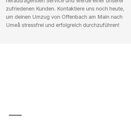
herausragenden Service und werde einer unserer
zufriedenen Kunden. Kontaktiere uns noch heute,
um deinen Umzug von Offenbach am Main nach
Umeå stressfrei und erfolgreich durchzuführen!
UMZUGSKÖNIG GÄRTNER OFFENBACH
AM MAIN
Ihr Umzug oder
Transport
Sparen Sie bis zu 100€ bei Anfrage