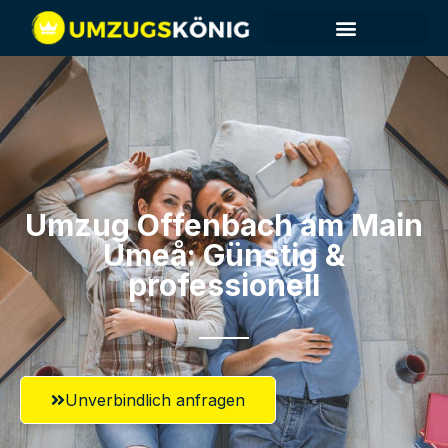
Umzug Offenbach am Main​
Umeå: Günstig &
professionell​
Unverbindlich anfragen