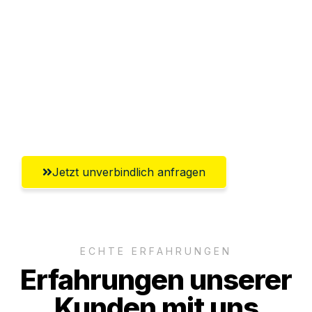
Abwicklung innerhalb von 24 Stunden
Versichert bis zu 7.500€
Ggf. komplette Zollabwicklung inklusive
Umfassender Kundensupport aus
Offenbach am Main
Jetzt unverbindlich anfragen
ECHTE ERFAHRUNGEN
Erfahrungen unserer
Kunden mit uns